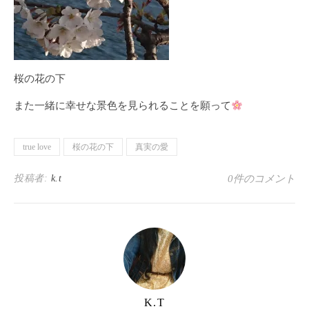
桜の花の下
また一緒に幸せな景色を見られることを願って
true love
桜の花の下
真実の愛
投稿者:
k.t
0件のコメント
K.T