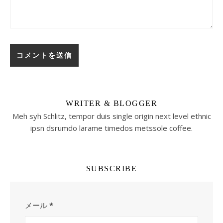
WRITER & BLOGGER
Meh syh Schlitz, tempor duis single origin next level ethnic
ipsn dsrumdo larame timedos metssole coffee.
SUBSCRIBE
メール
*