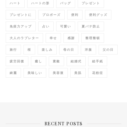
ハート
ハートの形
バッグ
プレゼント
プレゼントに
プロポーズ
便利
便利グッズ
免疫力アップ
占い
可愛い
夏バテ防止
大人のラブレター
幸せ
感謝
整理整頓
旅行
桜
楽しみ
母の日
洋服
父の日
疲労回復
癒し
素敵
結婚式
絵手紙
綺麗
美味しい
美容液
美肌
花粉症
RECENT POSTS