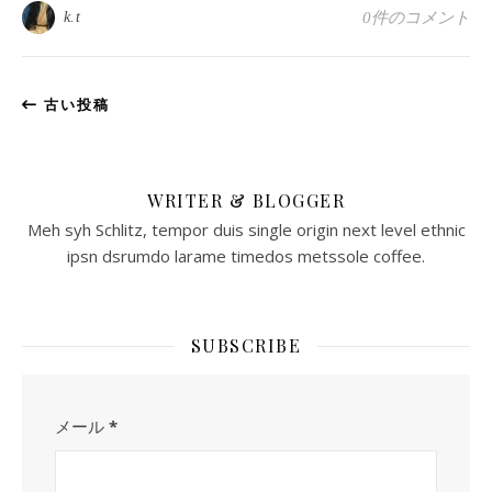
k.t
0件のコメント
古い投稿
WRITER & BLOGGER
Meh syh Schlitz, tempor duis single origin next level ethnic
ipsn dsrumdo larame timedos metssole coffee.
SUBSCRIBE
メール
*