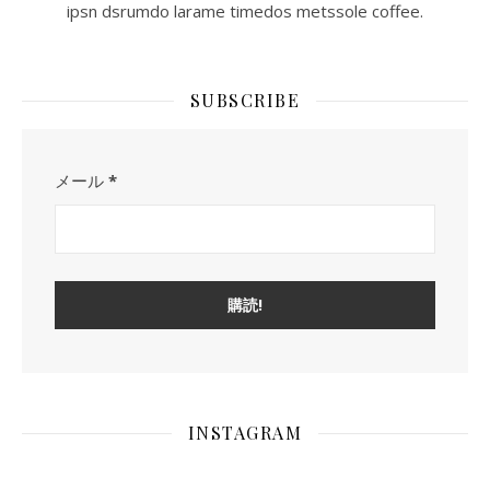
ipsn dsrumdo larame timedos metssole coffee.
SUBSCRIBE
メール
*
INSTAGRAM