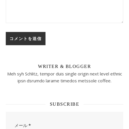
WRITER & BLOGGER
Meh syh Schlitz, tempor duis single origin next level ethnic
ipsn dsrumdo larame timedos metssole coffee.
SUBSCRIBE
メール
*