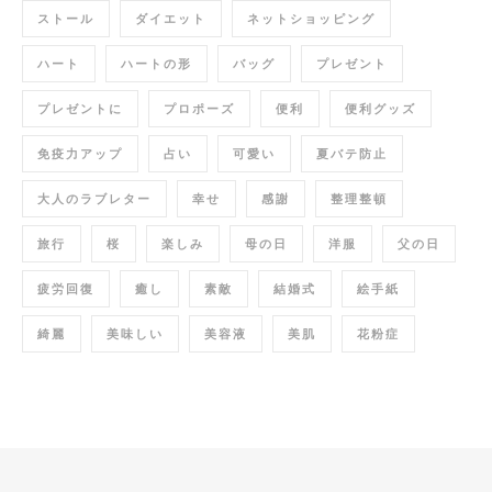
ストール
ダイエット
ネットショッピング
ハート
ハートの形
バッグ
プレゼント
プレゼントに
プロポーズ
便利
便利グッズ
免疫力アップ
占い
可愛い
夏バテ防止
大人のラブレター
幸せ
感謝
整理整頓
旅行
桜
楽しみ
母の日
洋服
父の日
疲労回復
癒し
素敵
結婚式
絵手紙
綺麗
美味しい
美容液
美肌
花粉症