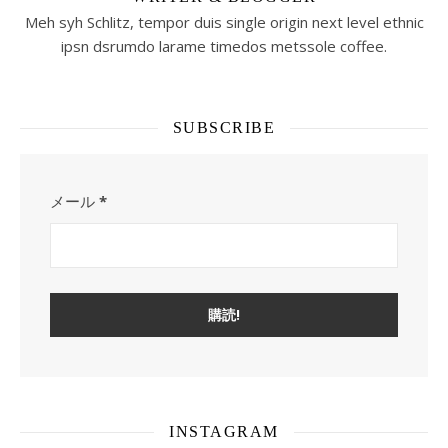
Meh syh Schlitz, tempor duis single origin next level ethnic
ipsn dsrumdo larame timedos metssole coffee.
SUBSCRIBE
メール
*
INSTAGRAM