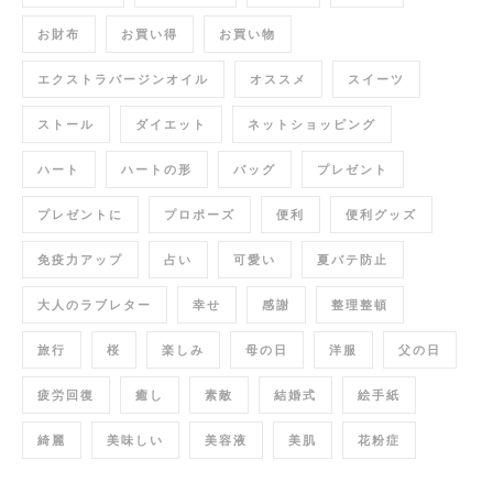
お財布
お買い得
お買い物
エクストラバージンオイル
オススメ
スイーツ
ストール
ダイエット
ネットショッピング
ハート
ハートの形
バッグ
プレゼント
プレゼントに
プロポーズ
便利
便利グッズ
免疫力アップ
占い
可愛い
夏バテ防止
大人のラブレター
幸せ
感謝
整理整頓
旅行
桜
楽しみ
母の日
洋服
父の日
疲労回復
癒し
素敵
結婚式
絵手紙
綺麗
美味しい
美容液
美肌
花粉症