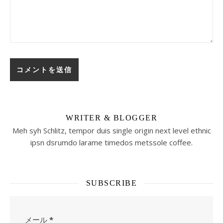
WRITER & BLOGGER
Meh syh Schlitz, tempor duis single origin next level ethnic
ipsn dsrumdo larame timedos metssole coffee.
SUBSCRIBE
メール
*