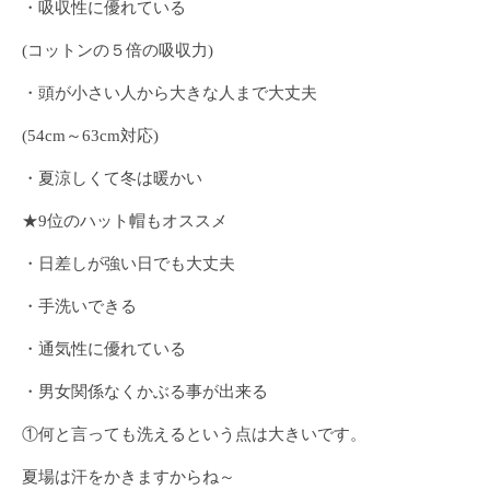
・吸収性に優れている
(コットンの５倍の吸収力)
・頭が小さい人から大きな人まで大丈夫
(54cm～63cm対応)
・夏涼しくて冬は暖かい
★9位のハット帽もオススメ
・日差しが強い日でも大丈夫
・手洗いできる
・通気性に優れている
・男女関係なくかぶる事が出来る
①何と言っても洗えるという点は大きいです。
夏場は汗をかきますからね～