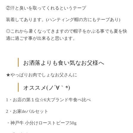
②汗と臭いを取ってくれるというテープ
装着してあります。(ハンティング帽の方にもテープあり)
◎これから暑くなってきますので帽子をかぶる事でも夏を快
適に過ごす事が出来ると思います。
お洒落よりも食い気なお父様へ
★やっぱりお肉でしょなお父さんに
オススメ(ノ´∀｀*)
1・お店の第１位☆6大ブランド牛食べ比べ
2・お家deバルセット
・神戸牛 小分けローストビーフ50g