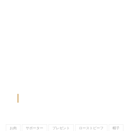
お肉
サポーター
プレゼント
ローストビーフ
帽子