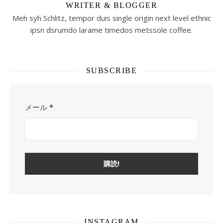
WRITER & BLOGGER
Meh syh Schlitz, tempor duis single origin next level ethnic
ipsn dsrumdo larame timedos metssole coffee.
SUBSCRIBE
メール
*
INSTAGRAM