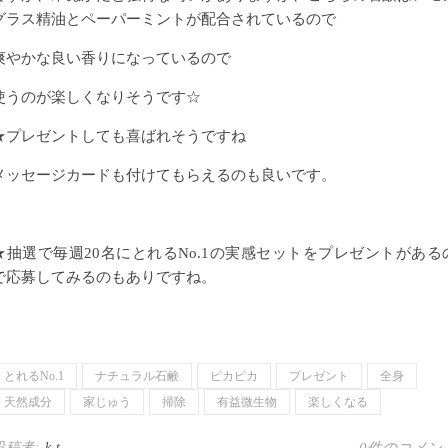
グラス精油とペーパーミントが配合されているので
爽やかな良い香りになっているので
使うのが楽しくなりそうです☆
★プレゼントしても喜ばれそうですね
メッセージカードも付けてもらえるのも良いです。
★抽選で毎週20名にとれるNo.1の実感セットをプレゼントがある
で応募してみるのもありですね。
とれるNo.1
ナチュラル石鹸
ピカピカ
プレゼント
全身
天然成分
家じゅう
掃除
有益微生物
楽しくなる
投稿者:
k.t