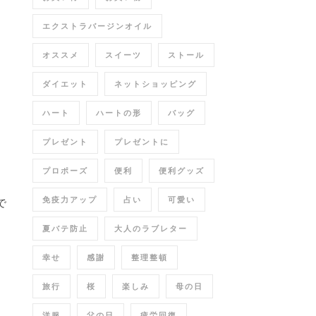
エクストラバージンオイル
オススメ
スイーツ
ストール
ダイエット
ネットショッピング
ハート
ハートの形
バッグ
プレゼント
プレゼントに
プロポーズ
便利
便利グッズ
免疫力アップ
占い
可愛い
で
夏バテ防止
大人のラブレター
幸せ
感謝
整理整頓
旅行
桜
楽しみ
母の日
洋服
父の日
疲労回復