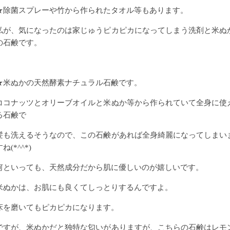
★除菌スプレーや竹から作られたタオル等もあります。
私が、気になったのは家じゅうピカピカになってしまう洗剤と米ぬ
の石鹸です。
★米ぬかの天然酵素ナチュラル石鹸です。
ココナッツとオリーブオイルと米ぬか等から作られていて全身に使
る石鹸で
髪も洗えるそうなので、この石鹸があれば全身綺麗になってしまい
ね(*^^*)
何といっても、天然成分だから肌に優しいのが嬉しいです。
米ぬかは、お肌にも良くてしっとりするんですよ。
床を磨いてもピカピカになります。
ですが、米ぬかだと独特な匂いがありますが、こちらの石鹸はレモ