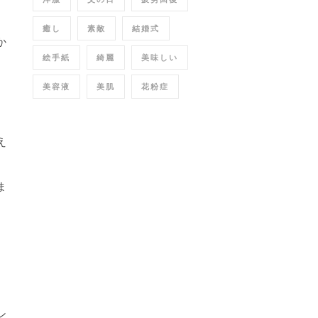
癒し
素敵
結婚式
か
絵手紙
綺麗
美味しい
美容液
美肌
花粉症
え
ま
ン