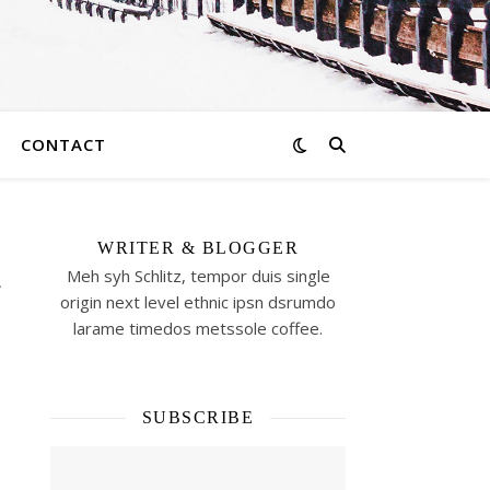
CONTACT
WRITER & BLOGGER
Meh syh Schlitz, tempor duis single
素
origin next level ethnic ipsn dsrumdo
larame timedos metssole coffee.
SUBSCRIBE