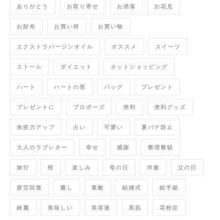
ありがとう
お取り寄せ
お洒落
お花見
お財布
お買い得
お買い物
エクストラバージンオイル
オススメ
スイーツ
ストール
ダイエット
ネットショッピング
ハート
ハートの形
バッグ
プレゼント
プレゼントに
プロポーズ
便利
便利グッズ
免疫力アップ
占い
可愛い
夏バテ防止
大人のラブレター
幸せ
感謝
整理整頓
旅行
桜
楽しみ
母の日
洋服
父の日
疲労回復
癒し
素敵
結婚式
絵手紙
綺麗
美味しい
美容液
美肌
花粉症