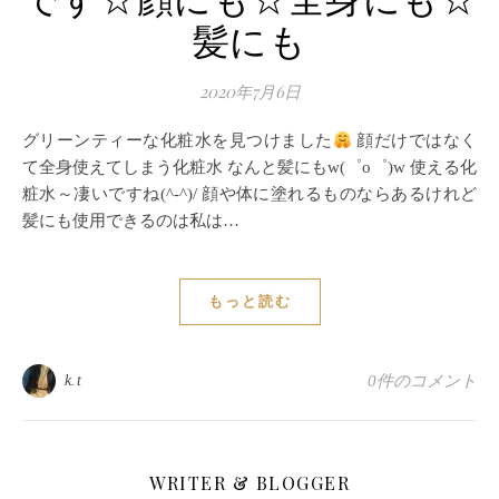
です☆顔にも☆全身にも☆
髪にも
2020年7月6日
グリーンティーな化粧水を見つけました
顔だけではなく
て全身使えてしまう化粧水 なんと髪にもw(゜o゜)w 使える化
粧水～凄いですね(^-^)/ 顔や体に塗れるものならあるけれど
髪にも使用できるのは私は…
もっと読む
k.t
0件のコメント
WRITER & BLOGGER