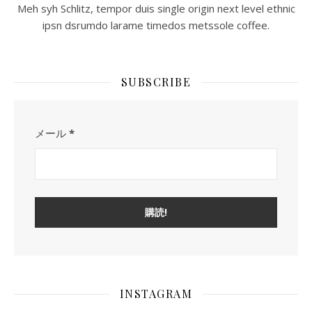
Meh syh Schlitz, tempor duis single origin next level ethnic
ipsn dsrumdo larame timedos metssole coffee.
SUBSCRIBE
メール
*
INSTAGRAM