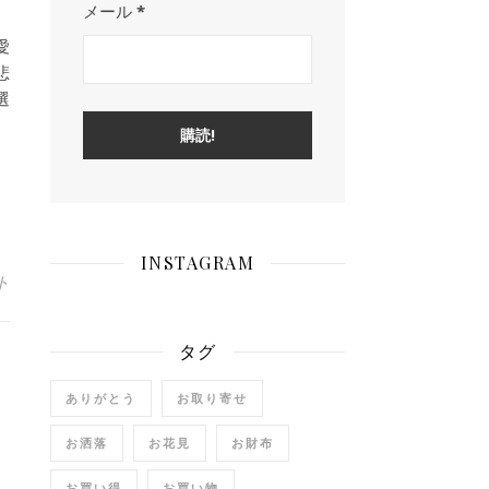
メール
*
愛
悲
選
INSTAGRAM
ト
タグ
ありがとう
お取り寄せ
お洒落
お花見
お財布
お買い得
お買い物