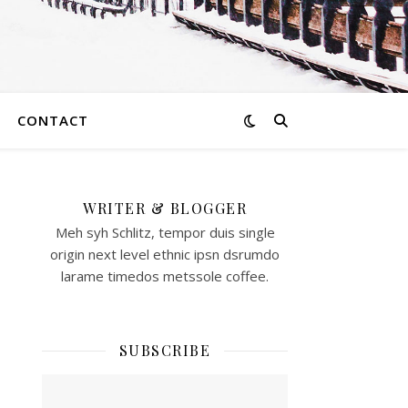
CONTACT
WRITER & BLOGGER
し
Meh syh Schlitz, tempor duis single
origin next level ethnic ipsn dsrumdo
さ
larame timedos metssole coffee.
た
SUBSCRIBE