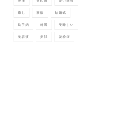
洋服
父の日
疲労回復
癒し
素敵
結婚式
絵手紙
綺麗
美味しい
美容液
美肌
花粉症