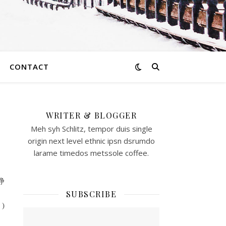
CONTACT
WRITER & BLOGGER
Meh syh Schlitz, tempor duis single
origin next level ethnic ipsn dsrumdo
larame timedos metssole coffee.
浄
SUBSCRIBE
。
)