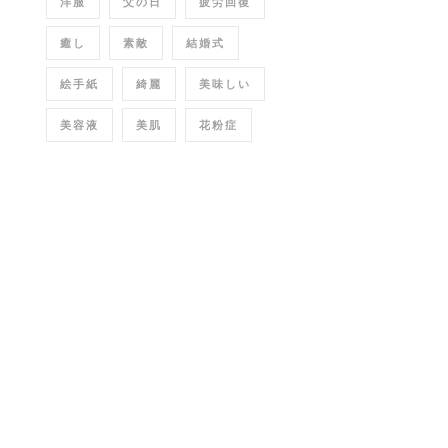
洋服
父の日
疲労回復
癒し
素敵
結婚式
絵手紙
綺麗
美味しい
美容液
美肌
花粉症