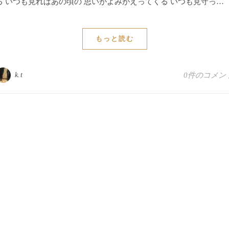
る いつも見ればあの頃の 思いがよみがえってくる いつも見守っ…
もっと読む
k.t
0件のコメン