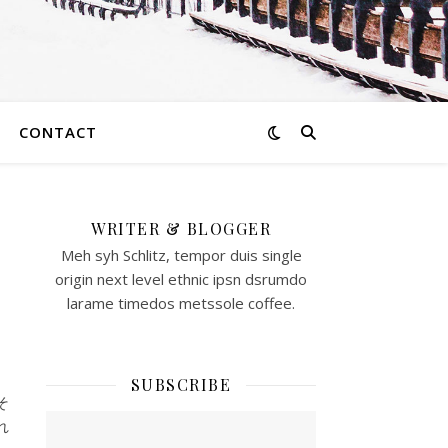
CONTACT
WRITER & BLOGGER
～
Meh syh Schlitz, tempor duis single
origin next level ethnic ipsn dsrumdo
larame timedos metssole coffee.
SUBSCRIBE
そ
れ