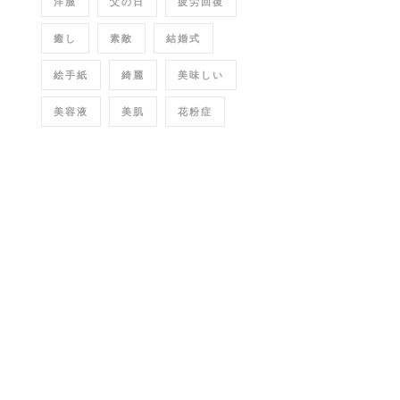
洋服
父の日
疲労回復
癒し
素敵
結婚式
絵手紙
綺麗
美味しい
美容液
美肌
花粉症