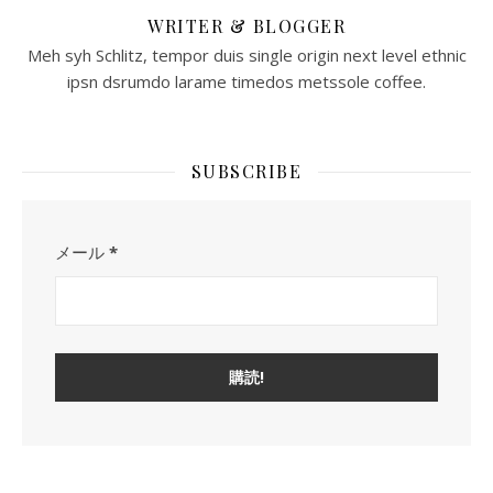
WRITER & BLOGGER
Meh syh Schlitz, tempor duis single origin next level ethnic
ipsn dsrumdo larame timedos metssole coffee.
SUBSCRIBE
メール
*