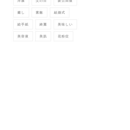
洋服
父の日
疲労回復
癒し
素敵
結婚式
絵手紙
綺麗
美味しい
美容液
美肌
花粉症