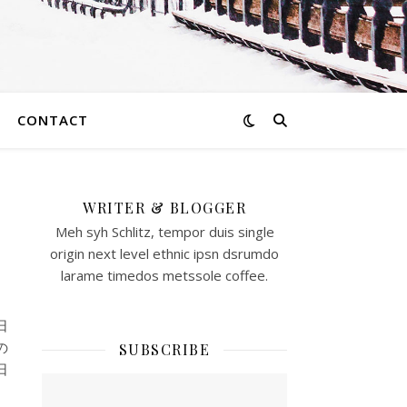
CONTACT
WRITER & BLOGGER
日
Meh syh Schlitz, tempor duis single
origin next level ethnic ipsn dsrumdo
larame timedos metssole coffee.
日
SUBSCRIBE
の
日