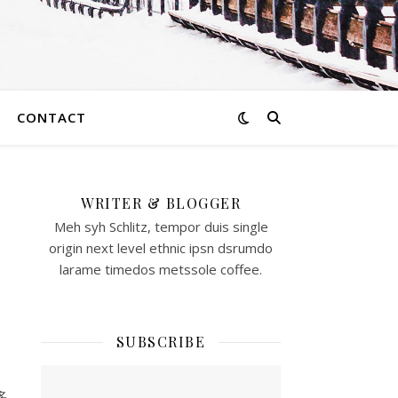
CONTACT
WRITER & BLOGGER
道
Meh syh Schlitz, tempor duis single
origin next level ethnic ipsn dsrumdo
ン
larame timedos metssole coffee.
～
SUBSCRIBE
多