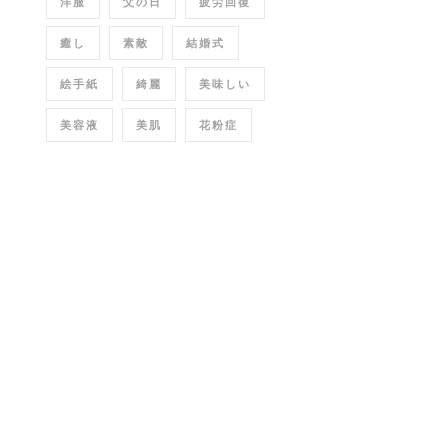
洋服
父の日
疲労回復
癒し
素敵
結婚式
絵手紙
綺麗
美味しい
美容液
美肌
花粉症