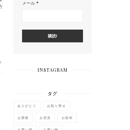
メール
*
方
。
ト
INSTAGRAM
タグ
ありがとう
お取り寄せ
お洒落
お花見
お財布
お買い得
お買い物