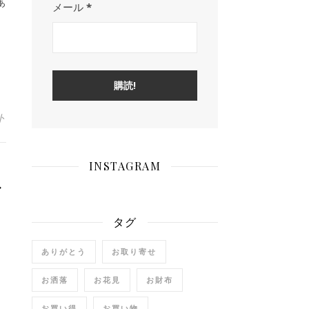
ぁ
メール
*
ト
INSTAGRAM
だ
血
タグ
に
ありがとう
お取り寄せ
お洒落
お花見
お財布
お買い得
お買い物