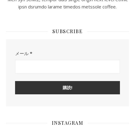
ipsn dsrumdo larame timedos metssole coffee.
SUBSCRIBE
メール
*
INSTAGRAM