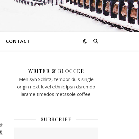
CONTACT
WRITER & BLOGGER
い
Meh syh Schlitz, tempor duis single
origin next level ethnic ipsn dsrumdo
larame timedos metssole coffee.
SUBSCRIBE
状
規