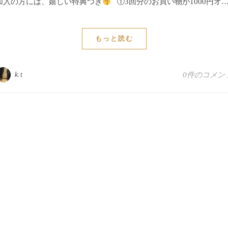
加入の方には、嬉しい特典つき
①3回分のお買い物が1000円オ
もっと読む
k.t
0件のコメン