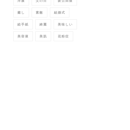
洋服
父の日
疲労回復
癒し
素敵
結婚式
絵手紙
綺麗
美味しい
美容液
美肌
花粉症