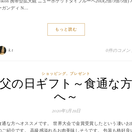
Nikon 携帯型拡大鏡 ニューポケットタイプルーペ20D(2倍/3倍/5倍) 
ーガンディ N…
もっと読む
k.t
0件のコメン
,
ショッピング
プレゼント
父の日ギフト～食通な
へ～
2020年5月29日
食通な方へオススメです。 世界大会で金賞受賞したという凄いお
のご紹介です。 高級感溢れるお肉美味しそうです。 包装も格好良