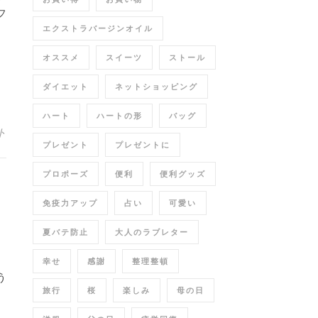
フ
エクストラバージンオイル
オススメ
スイーツ
ストール
ダイエット
ネットショッピング
ハート
ハートの形
バッグ
ト
プレゼント
プレゼントに
プロポーズ
便利
便利グッズ
免疫力アップ
占い
可愛い
夏バテ防止
大人のラブレター
幸せ
感謝
整理整頓
う
旅行
桜
楽しみ
母の日
、