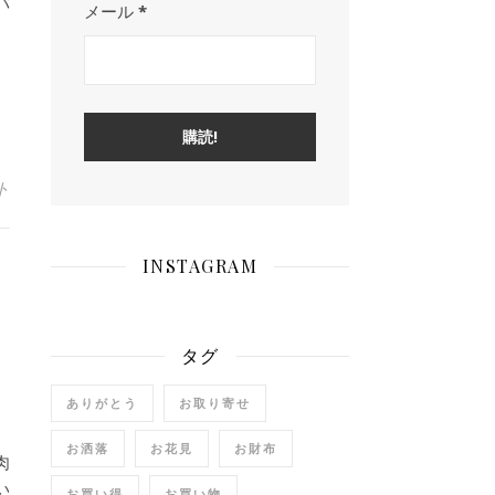
バ
メール
*
ト
INSTAGRAM
方
タグ
ありがとう
お取り寄せ
お洒落
お花見
お財布
肉
い
お買い得
お買い物