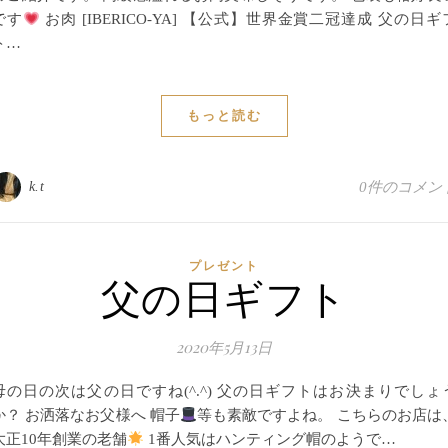
です
お肉 [IBERICO-YA] 【公式】世界金賞二冠達成 父の日ギ
ト…
もっと読む
k.t
0件のコメン
プレゼント
父の日ギフト
2020年5月13日
母の日の次は父の日ですね(^.^) 父の日ギフトはお決まりでしょ
か？ お洒落なお父様へ 帽子
等も素敵ですよね。 こちらのお店は
大正10年創業の老舗
1番人気はハンティング帽のようで…