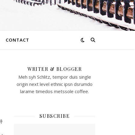
CONTACT
WRITER & BLOGGER
も
Meh syh Schlitz, tempor duis single
origin next level ethnic ipsn dsrumdo
larame timedos metssole coffee.
SUBSCRIBE
持
。