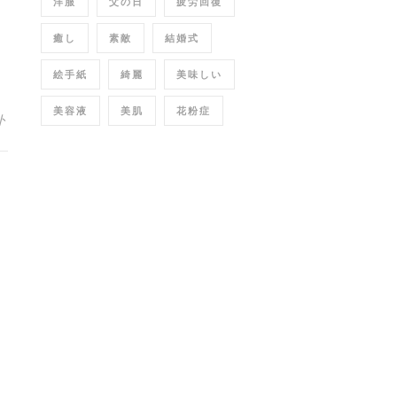
洋服
父の日
疲労回復
癒し
素敵
結婚式
絵手紙
綺麗
美味しい
美容液
美肌
花粉症
ト