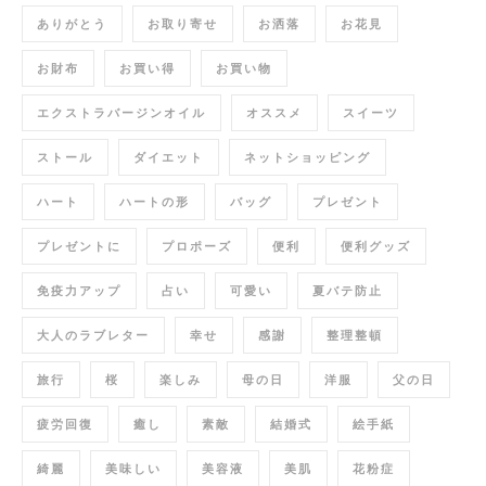
ありがとう
お取り寄せ
お洒落
お花見
お財布
お買い得
お買い物
エクストラバージンオイル
オススメ
スイーツ
ストール
ダイエット
ネットショッピング
ハート
ハートの形
バッグ
プレゼント
プレゼントに
プロポーズ
便利
便利グッズ
免疫力アップ
占い
可愛い
夏バテ防止
大人のラブレター
幸せ
感謝
整理整頓
旅行
桜
楽しみ
母の日
洋服
父の日
疲労回復
癒し
素敵
結婚式
絵手紙
綺麗
美味しい
美容液
美肌
花粉症