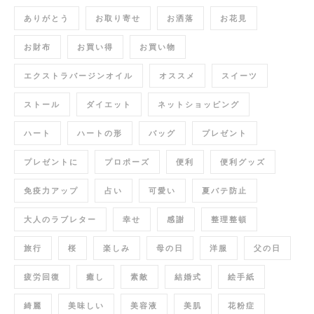
ありがとう
お取り寄せ
お洒落
お花見
お財布
お買い得
お買い物
エクストラバージンオイル
オススメ
スイーツ
ストール
ダイエット
ネットショッピング
ハート
ハートの形
バッグ
プレゼント
プレゼントに
プロポーズ
便利
便利グッズ
免疫力アップ
占い
可愛い
夏バテ防止
大人のラブレター
幸せ
感謝
整理整頓
旅行
桜
楽しみ
母の日
洋服
父の日
疲労回復
癒し
素敵
結婚式
絵手紙
綺麗
美味しい
美容液
美肌
花粉症