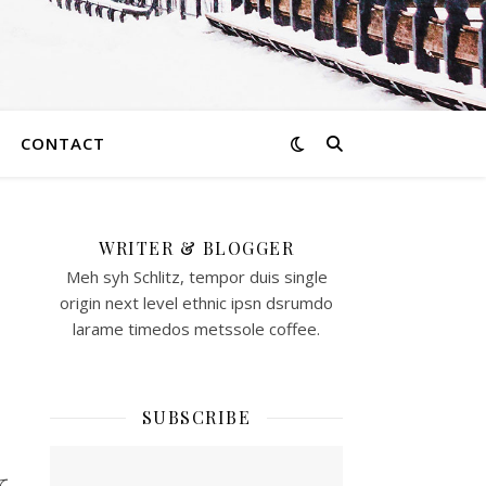
CONTACT
WRITER & BLOGGER
ト
Meh syh Schlitz, tempor duis single
origin next level ethnic ipsn dsrumdo
ー
larame timedos metssole coffee.
SUBSCRIBE
て