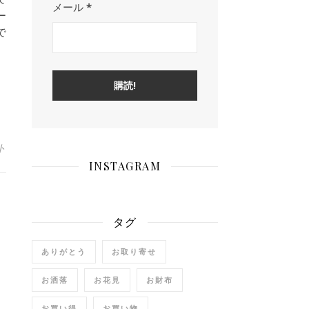
メール
*
ー
で
ト
INSTAGRAM
よ
タグ
ありがとう
お取り寄せ
お洒落
お花見
お財布
お買い得
お買い物