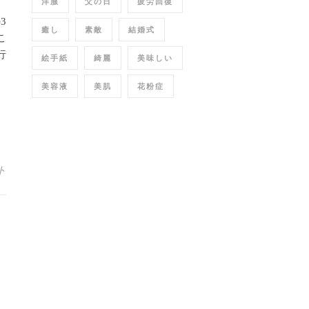
洋服
父の日
疲労回復
3
癒し
素敵
結婚式
こ
行
絵手紙
綺麗
美味しい
美容液
美肌
花粉症
ト
レ
ま