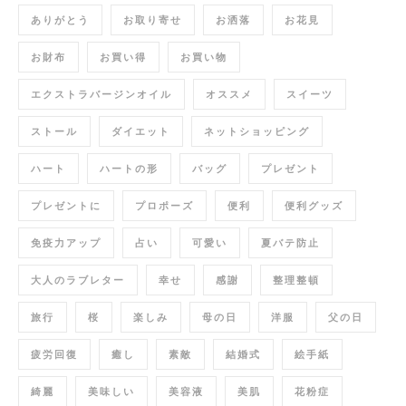
ありがとう
お取り寄せ
お洒落
お花見
お財布
お買い得
お買い物
エクストラバージンオイル
オススメ
スイーツ
ストール
ダイエット
ネットショッピング
ハート
ハートの形
バッグ
プレゼント
プレゼントに
プロポーズ
便利
便利グッズ
免疫力アップ
占い
可愛い
夏バテ防止
大人のラブレター
幸せ
感謝
整理整頓
旅行
桜
楽しみ
母の日
洋服
父の日
疲労回復
癒し
素敵
結婚式
絵手紙
綺麗
美味しい
美容液
美肌
花粉症