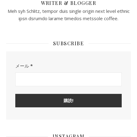
WRITER & BLOGGER
Meh syh Schlitz, tempor duis single origin next level ethnic
ipsn dsrumdo larame timedos metssole coffee.
SUBSCRIBE
メール
*
INSTAGRAM