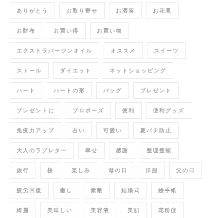
ありがとう
お取り寄せ
お洒落
お花見
お財布
お買い得
お買い物
エクストラバージンオイル
オススメ
スイーツ
ストール
ダイエット
ネットショッピング
ハート
ハートの形
バッグ
プレゼント
プレゼントに
プロポーズ
便利
便利グッズ
免疫力アップ
占い
可愛い
夏バテ防止
大人のラブレター
幸せ
感謝
整理整頓
旅行
桜
楽しみ
母の日
洋服
父の日
疲労回復
癒し
素敵
結婚式
絵手紙
綺麗
美味しい
美容液
美肌
花粉症