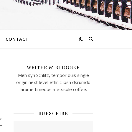
CONTACT
WRITER & BLOGGER
ー
Meh syh Schlitz, tempor duis single
origin next level ethnic ipsn dsrumdo
larame timedos metssole coffee.
SUBSCRIBE
ケ
ー