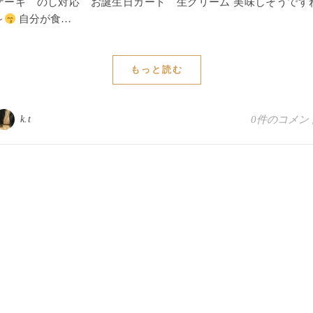
ケーキ のし対応 お誕生日カード 生クリーム 美味しそうです
～
自分が食…
もっと読む
k.t
0件のコメン