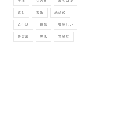
洋服
父の日
疲労回復
癒し
素敵
結婚式
絵手紙
綺麗
美味しい
美容液
美肌
花粉症