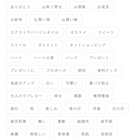
ありがとう
お取り寄せ
お洒落
お花見
お財布
お買い得
お買い物
エクストラバージンオイル
オススメ
スイーツ
ストール
ダイエット
ネットショッピング
ハート
ハートの形
バッグ
プレゼント
プレゼントに
プロポーズ
便利
便利グッズ
免疫力アップ
占い
可愛い
夏バテ防止
大人のラブレター
幸せ
感謝
整理整頓
旅行
桜
楽しみ
母の日
洋服
父の日
疲労回復
癒し
素敵
結婚式
絵手紙
綺麗
美味しい
美容液
美肌
花粉症