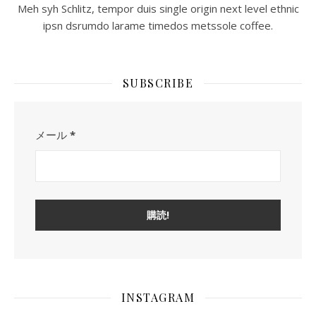
Meh syh Schlitz, tempor duis single origin next level ethnic
ipsn dsrumdo larame timedos metssole coffee.
SUBSCRIBE
メール
*
INSTAGRAM