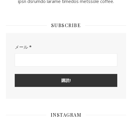
ipsn dsrumdo larame timedos metssole coffee.
SUBSCRIBE
メール
*
INSTAGRAM