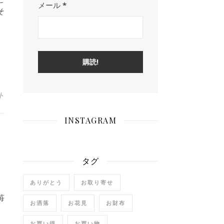
メール
*
そ
ト
INSTAGRAM
タグ
ありがとう
お取り寄せ
苺
お洒落
お花見
お財布
お買い得
お買い物