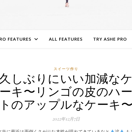
RO FEATURES
ALL FEATURES
TRY ASHE PRO
スイーツ作り
久しぶりにいい加減な
ーキ〜リンゴの皮のハ
トのアップルなケーキ
2022年12月7日
本当に最近は面倒くさがりな本性が現れてきているなと
涙
も