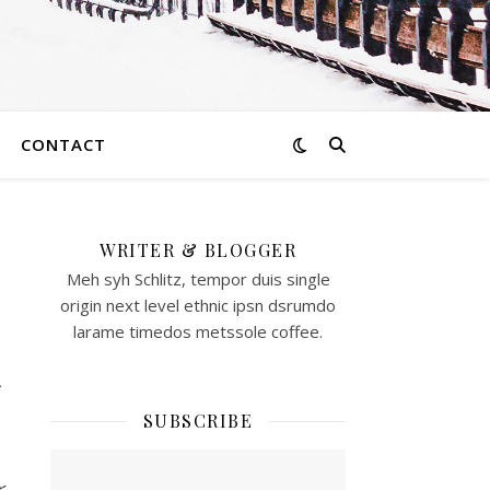
CONTACT
WRITER & BLOGGER
ケ
Meh syh Schlitz, tempor duis single
origin next level ethnic ipsn dsrumdo
ー
larame timedos metssole coffee.
〜
SUBSCRIBE
と