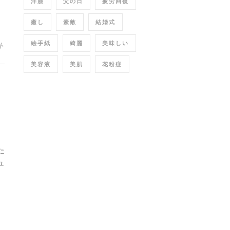
洋服
父の日
疲労回復
癒し
素敵
結婚式
絵手紙
綺麗
美味しい
ト
美容液
美肌
花粉症
た
ュ