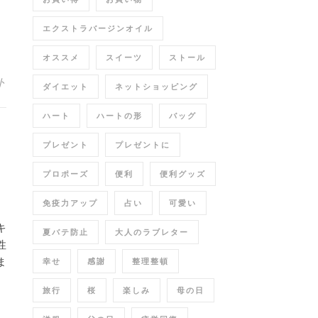
エクストラバージンオイル
オススメ
スイーツ
ストール
ト
ダイエット
ネットショッピング
ハート
ハートの形
バッグ
プレゼント
プレゼントに
プロポーズ
便利
便利グッズ
免疫力アップ
占い
可愛い
キ
夏バテ防止
大人のラブレター
性
幸せ
感謝
整理整頓
ま
旅行
桜
楽しみ
母の日