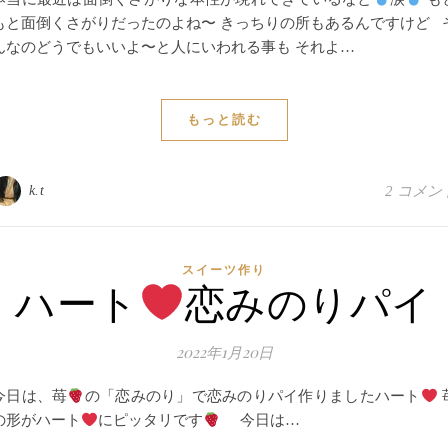
もと面倒くさがりだったのよね〜 きっちりの所もあるんですけど 
んなのどうでもいいよ〜と人にいわれる事も それよ…
もっと読む
k.t
2 コメン
スイーツ作り
ハート
恋みのりパイ
2022年1月20日
今日は、苺
の「恋みのり」で恋みのりパイ作りましたハート
の形がハート
にピッタリです
今日は…