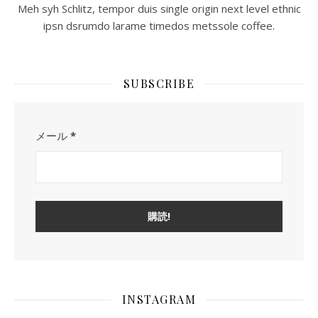
Meh syh Schlitz, tempor duis single origin next level ethnic
ipsn dsrumdo larame timedos metssole coffee.
SUBSCRIBE
メール
*
INSTAGRAM