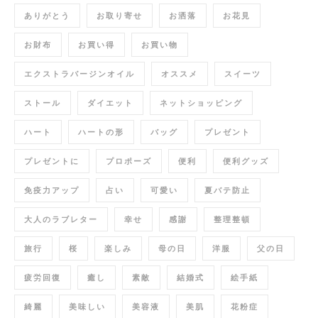
ありがとう
お取り寄せ
お洒落
お花見
お財布
お買い得
お買い物
エクストラバージンオイル
オススメ
スイーツ
ストール
ダイエット
ネットショッピング
ハート
ハートの形
バッグ
プレゼント
プレゼントに
プロポーズ
便利
便利グッズ
免疫力アップ
占い
可愛い
夏バテ防止
大人のラブレター
幸せ
感謝
整理整頓
旅行
桜
楽しみ
母の日
洋服
父の日
疲労回復
癒し
素敵
結婚式
絵手紙
綺麗
美味しい
美容液
美肌
花粉症