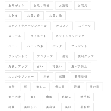
ありがとう
お取り寄せ
お洒落
お花見
お財布
お買い得
お買い物
エクストラバージンオイル
オススメ
スイーツ
ストール
ダイエット
ネットショッピング
ハート
ハートの形
バッグ
プレゼント
プレゼントに
プロポーズ
便利
便利グッズ
免疫力アップ
占い
可愛い
夏バテ防止
大人のラブレター
幸せ
感謝
整理整頓
旅行
桜
楽しみ
母の日
洋服
父の日
疲労回復
癒し
素敵
結婚式
絵手紙
綺麗
美味しい
美容液
美肌
花粉症