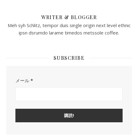
WRITER & BLOGGER
Meh syh Schlitz, tempor duis single origin next level ethnic
ipsn dsrumdo larame timedos metssole coffee.
SUBSCRIBE
メール
*