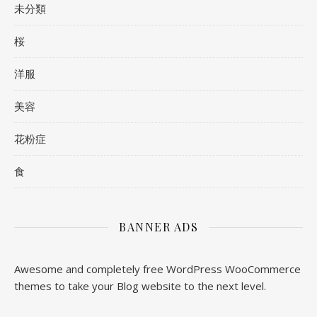
未分類
桜
洋服
美容
花粉症
食
BANNER ADS
Awesome and completely free WordPress WooCommerce
themes to take your Blog website to the next level.