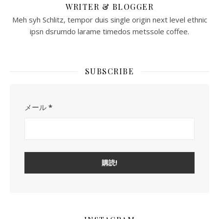
WRITER & BLOGGER
Meh syh Schlitz, tempor duis single origin next level ethnic
ipsn dsrumdo larame timedos metssole coffee.
SUBSCRIBE
メール
*