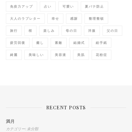
免疫力アップ
占い
可愛い
夏バテ防止
大人のラブレター
幸せ
感謝
整理整頓
旅行
桜
楽しみ
母の日
洋服
父の日
疲労回復
癒し
素敵
結婚式
絵手紙
綺麗
美味しい
美容液
美肌
花粉症
RECENT POSTS
満月
カテゴリー: 未分類