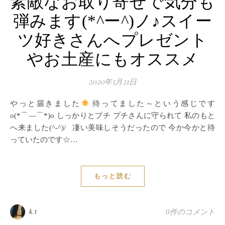
素敵なお取り寄せで気分も
弾みます(*^ー^)ノ♪スイー
ツ好きさんへプレゼント
やお土産にもオススメ
2020年5月21日
やっと届きました
待ってました～という感じです
o(*⌒―⌒*)o しっかりとプチ プチさんに守られて 私のもと
へ来ました(^-^)/ 凄い美味しそうだったので 今か今かと待
っていたのです☆…
もっと読む
k.t
0件のコメント