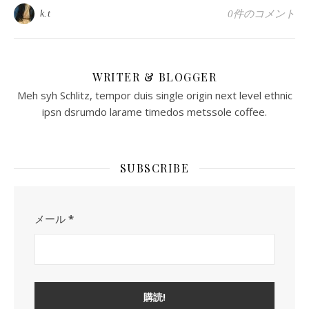
k.t
0件のコメント
WRITER & BLOGGER
Meh syh Schlitz, tempor duis single origin next level ethnic
ipsn dsrumdo larame timedos metssole coffee.
SUBSCRIBE
メール
*