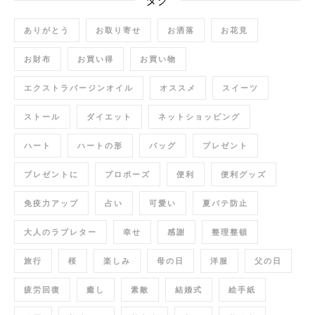
ありがとう
お取り寄せ
お洒落
お花見
お財布
お買い得
お買い物
エクストラバージンオイル
オススメ
スイーツ
ストール
ダイエット
ネットショッピング
ハート
ハートの形
バッグ
プレゼント
プレゼントに
プロポーズ
便利
便利グッズ
免疫力アップ
占い
可愛い
夏バテ防止
大人のラブレター
幸せ
感謝
整理整頓
旅行
桜
楽しみ
母の日
洋服
父の日
疲労回復
癒し
素敵
結婚式
絵手紙