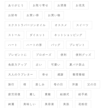
ありがとう
お取り寄せ
お洒落
お花見
お財布
お買い得
お買い物
エクストラバージンオイル
オススメ
スイーツ
ストール
ダイエット
ネットショッピング
ハート
ハートの形
バッグ
プレゼント
プレゼントに
プロポーズ
便利
便利グッズ
免疫力アップ
占い
可愛い
夏バテ防止
大人のラブレター
幸せ
感謝
整理整頓
旅行
桜
楽しみ
母の日
洋服
父の日
疲労回復
癒し
素敵
結婚式
絵手紙
綺麗
美味しい
美容液
美肌
花粉症